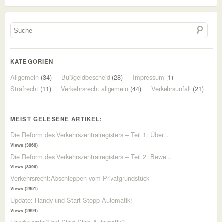
KATEGORIEN
Allgemein
(34)
Bußgeldbescheid
(28)
Impressum
(1)
Strafrecht
(11)
Verkehrsrecht allgemein
(44)
Verkehrsunfall
(21)
MEIST GELESENE ARTIKEL:
Die Reform des Verkehrszentralregisters – Teil 1: Über...
Views (3868)
Die Reform des Verkehrszentralregisters – Teil 2: Bewe...
Views (3396)
Verkehrsrecht:Abschleppen vom Privatgrundstück
Views (2961)
Update: Handy und Start-Stopp-Automatik!
Views (2894)
Handyverstoß bei Start-Stop-Automatik?