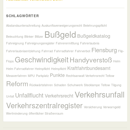
SCHLAGWÖRTER
Abstandsunterschreitung
Auskunftsverweigerungsrecht
Belehrungspflicht
Bußgeld
Bußgeldkatalog
Beleuchtung
Blinker
Blitzer
Fahreignung
Fahreignungsregister
Fahrerermittlung
Fahrerlaubnis
Flensburg
Fahrerlaubnisentziehung
Fahrrad
Fahrradfahrer
Fahrverbot
Flip-
Geschwindigkeit
Handyverstoß
Flops
Helm
Kraftfahrtbundesamt
Helm Fahrradfahrer Helmpflicht
Helmpflicht
Punkte
Messverfahren
MPU
Parkplatz
Rechtsanwalt Verkehrsrecht Teltow
Reform
Rückwärtsfahren
Schaden
Schuhwerk
Stecklampe
Teltow
Tilgung
Verkehrsunfall
Unfallflucht
Verkehrsrecht
Unfall
Verkehrszentralregister
Versicherung
Verwarngeld
Wertminderung
öffentlicher Straßenraum