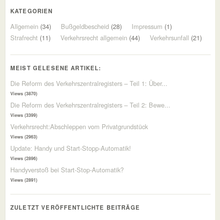
KATEGORIEN
Allgemein
(34)
Bußgeldbescheid
(28)
Impressum
(1)
Strafrecht
(11)
Verkehrsrecht allgemein
(44)
Verkehrsunfall
(21)
MEIST GELESENE ARTIKEL:
Die Reform des Verkehrszentralregisters – Teil 1: Über...
Views (3870)
Die Reform des Verkehrszentralregisters – Teil 2: Bewe...
Views (3399)
Verkehrsrecht:Abschleppen vom Privatgrundstück
Views (2963)
Update: Handy und Start-Stopp-Automatik!
Views (2896)
Handyverstoß bei Start-Stop-Automatik?
Views (2891)
ZULETZT VERÖFFENTLICHTE BEITRÄGE