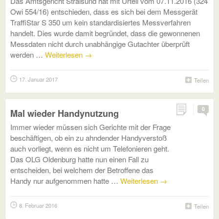
Das Amtsgericht Stralsund hat mit Urteil vom 07.11.2016 (324
Owi 554/16) entschieden, dass es sich bei dem Messgerät
TraffiStar S 350 um kein standardisiertes Messverfahren
handelt. Dies wurde damit begründet, dass die gewonnenen
Messdaten nicht durch unabhängige Gutachter überprüft
werden …
Weiterlesen
→
17. Januar 2017
Teilen
0
Mal wieder Handynutzung
Immer wieder müssen sich Gerichte mit der Frage
beschäftigen, ob ein zu ahndender Handyverstoß
auch vorliegt, wenn es nicht um Telefonieren geht.
Das OLG Oldenburg hatte nun einen Fall zu
entscheiden, bei welchem der Betroffene das
Handy nur aufgenommen hatte …
Weiterlesen
→
8. Februar 2016
Teilen