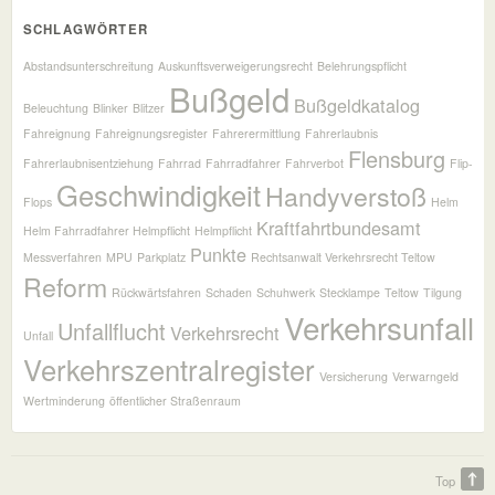
SCHLAGWÖRTER
Abstandsunterschreitung
Auskunftsverweigerungsrecht
Belehrungspflicht
Bußgeld
Bußgeldkatalog
Beleuchtung
Blinker
Blitzer
Fahreignung
Fahreignungsregister
Fahrerermittlung
Fahrerlaubnis
Flensburg
Fahrerlaubnisentziehung
Fahrrad
Fahrradfahrer
Fahrverbot
Flip-
Geschwindigkeit
Handyverstoß
Flops
Helm
Kraftfahrtbundesamt
Helm Fahrradfahrer Helmpflicht
Helmpflicht
Punkte
Messverfahren
MPU
Parkplatz
Rechtsanwalt Verkehrsrecht Teltow
Reform
Rückwärtsfahren
Schaden
Schuhwerk
Stecklampe
Teltow
Tilgung
Verkehrsunfall
Unfallflucht
Verkehrsrecht
Unfall
Verkehrszentralregister
Versicherung
Verwarngeld
Wertminderung
öffentlicher Straßenraum
Top