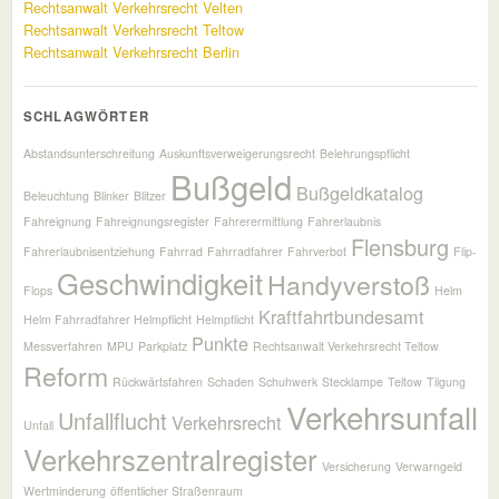
Rechtsanwalt Verkehrsrecht Velten
Rechtsanwalt Verkehrsrecht Teltow
Rechtsanwalt Verkehrsrecht Berlin
SCHLAGWÖRTER
Abstandsunterschreitung
Auskunftsverweigerungsrecht
Belehrungspflicht
Bußgeld
Bußgeldkatalog
Beleuchtung
Blinker
Blitzer
Fahreignung
Fahreignungsregister
Fahrerermittlung
Fahrerlaubnis
Flensburg
Fahrerlaubnisentziehung
Fahrrad
Fahrradfahrer
Fahrverbot
Flip-
Geschwindigkeit
Handyverstoß
Flops
Helm
Kraftfahrtbundesamt
Helm Fahrradfahrer Helmpflicht
Helmpflicht
Punkte
Messverfahren
MPU
Parkplatz
Rechtsanwalt Verkehrsrecht Teltow
Reform
Rückwärtsfahren
Schaden
Schuhwerk
Stecklampe
Teltow
Tilgung
Verkehrsunfall
Unfallflucht
Verkehrsrecht
Unfall
Verkehrszentralregister
Versicherung
Verwarngeld
Wertminderung
öffentlicher Straßenraum