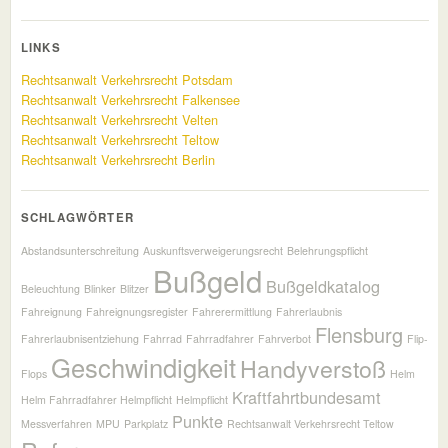
LINKS
Rechtsanwalt Verkehrsrecht Potsdam
Rechtsanwalt Verkehrsrecht Falkensee
Rechtsanwalt Verkehrsrecht Velten
Rechtsanwalt Verkehrsrecht Teltow
Rechtsanwalt Verkehrsrecht Berlin
SCHLAGWÖRTER
Abstandsunterschreitung
Auskunftsverweigerungsrecht
Belehrungspflicht
Bußgeld
Bußgeldkatalog
Beleuchtung
Blinker
Blitzer
Fahreignung
Fahreignungsregister
Fahrerermittlung
Fahrerlaubnis
Flensburg
Fahrerlaubnisentziehung
Fahrrad
Fahrradfahrer
Fahrverbot
Flip-
Geschwindigkeit
Handyverstoß
Flops
Helm
Kraftfahrtbundesamt
Helm Fahrradfahrer Helmpflicht
Helmpflicht
Punkte
Messverfahren
MPU
Parkplatz
Rechtsanwalt Verkehrsrecht Teltow