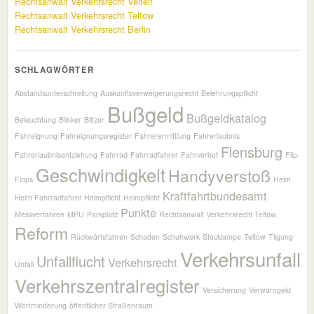
Rechtsanwalt Verkehrsrecht Velten
Rechtsanwalt Verkehrsrecht Teltow
Rechtsanwalt Verkehrsrecht Berlin
SCHLAGWÖRTER
Abstandsunterschreitung
Auskunftsverweigerungsrecht
Belehrungspflicht
Bußgeld
Bußgeldkatalog
Beleuchtung
Blinker
Blitzer
Fahreignung
Fahreignungsregister
Fahrerermittlung
Fahrerlaubnis
Flensburg
Fahrerlaubnisentziehung
Fahrrad
Fahrradfahrer
Fahrverbot
Flip-
Geschwindigkeit
Handyverstoß
Flops
Helm
Kraftfahrtbundesamt
Helm Fahrradfahrer Helmpflicht
Helmpflicht
Punkte
Messverfahren
MPU
Parkplatz
Rechtsanwalt Verkehrsrecht Teltow
Reform
Rückwärtsfahren
Schaden
Schuhwerk
Stecklampe
Teltow
Tilgung
Verkehrsunfall
Unfallflucht
Verkehrsrecht
Unfall
Verkehrszentralregister
Versicherung
Verwarngeld
Wertminderung
öffentlicher Straßenraum