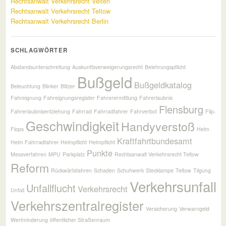
Rechtsanwalt Verkehrsrecht Velten
Rechtsanwalt Verkehrsrecht Teltow
Rechtsanwalt Verkehrsrecht Berlin
SCHLAGWÖRTER
Abstandsunterschreitung
Auskunftsverweigerungsrecht
Belehrungspflicht
Bußgeld
Bußgeldkatalog
Beleuchtung
Blinker
Blitzer
Fahreignung
Fahreignungsregister
Fahrerermittlung
Fahrerlaubnis
Flensburg
Fahrerlaubnisentziehung
Fahrrad
Fahrradfahrer
Fahrverbot
Flip-
Geschwindigkeit
Handyverstoß
Flops
Helm
Kraftfahrtbundesamt
Helm Fahrradfahrer Helmpflicht
Helmpflicht
Punkte
Messverfahren
MPU
Parkplatz
Rechtsanwalt Verkehrsrecht Teltow
Reform
Rückwärtsfahren
Schaden
Schuhwerk
Stecklampe
Teltow
Tilgung
Verkehrsunfall
Unfallflucht
Verkehrsrecht
Unfall
Verkehrszentralregister
Versicherung
Verwarngeld
Wertminderung
öffentlicher Straßenraum